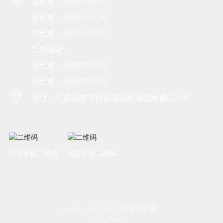
魏经理：18964738487
张经理：18964215540
汪经理：18964085747
售后电话：
谢经理：18806285006
盛经理：18862831338
地址：江苏启东市吕四港镇环城北路盛强公司
中文手机二维码
英文手机二维码
Copyright © 2024 韦德最新官网
营业许可证